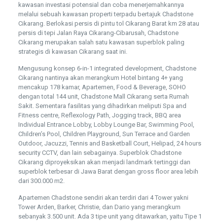
kawasan investasi potensial dan coba menerjemahkannya
melalui sebuah kawasan properti terpadu bertajuk Chadstone
Cikarang. Berlokasi persis di pintu tol Cikarang Barat km 28 atau
persis di tepi Jalan Raya Cikarang-Cibarusah, Chadstone
Cikarang merupakan salah satu kawasan superblok paling
strategis di kawasan Cikarang saat ini.
Mengusung konsep 6-in-1 integrated development, Chadstone
Cikarang nantinya akan merangkum Hotel bintang 4+ yang
mencakup 178 kamar, Apartemen, Food & Beverage, SOHO
dengan total 144 unit, Chadstone Mall Cikarang serta Rumah
Sakit. Sementara fasilitas yang dihadirkan meliputi Spa and
Fitness centre, Reflexology Path, Jogging track, BBQ area
Individual Entrance Lobby, Lobby Lounge Bar, Swimming Pool,
Children’s Pool, Children Playground, Sun Terrace and Garden
Outdoor, Jacuzzi, Tennis and Basketball Court, Helipad, 24 hours
security CCTV, dan lain sebagainya. Superblok Chadstone
Cikarang diproyeksikan akan menjadi landmark tertinggi dan
superblok terbesar di Jawa Barat dengan gross floor area lebih
dari 300.000 m2.
Apartemen Chadstone sendiri akan terdiri dari 4 Tower yakni
Tower Arden, Barker, Christie, dan Dario yang merangkum
sebanyak 3.500 unit. Ada 3 tipe unit yang ditawarkan, yaitu Tipe 1