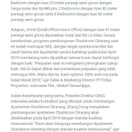
Bedroom dengan luas 25 meter persegi semi gross dengan
harga mulai dari Rp480 juta, 2 Bedrooms dengan luas 42 meter
persegi semi gross serta 3 Bedrooms dengan luas 56 meter
persegi semi gross.
Adapun, SOH0 (Small Office Home Office) dengan luas 47 meter
persegi semi gross dipasarkan mulai dari Rp1,3 miliar. Secara
keseluruhan, progress pembangunan Chadstone Cikarang saat
ini sudah mencapai 90%, dengan target operasional Mal dan
serah terima unit Apartemen secara bertahap pada bulan April
2019 mendatang serta dipastikan semua tower dapat berfungsi
dengan baik. “Penjualan saat ini mengalami peningkatan cukup
baik. Hal ini dapat dilihat dari persentase penjualan yang telah
mencapai 90%. Maka dari itu, kami optimis 100% sold out pada
bulan Maret 2019,” ujar Sales & Marketing Director PT Pollux
Properties Indonesia Tbk., Maikel Tanuwidjaya.
Dalam kesempatan yang sama, Presiden Direktur CNQC
Indonesia selaku kontraktor yang ditunjuk untuk membangun
Apartemen Chadstone Cikarang, Zhang Dong menyatakan
pembangunan apartemen Chadstone Cikarang akan
diselesaikan pada April 2019 dengan standar kualitas
internasional. “Kami akan berupaya membangun Apartemen
Chadstone Cikarang dengan standar kualitas internasional,” ujar