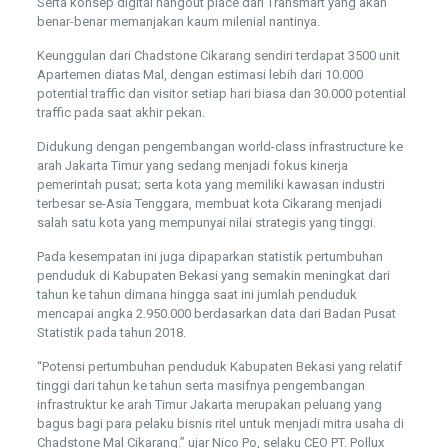
Serta konsep digital hangout place dari Transmart yang akan
benar-benar memanjakan kaum milenial nantinya.
Keunggulan dari Chadstone Cikarang sendiri terdapat 3500 unit
Apartemen diatas Mal, dengan estimasi lebih dari 10.000
potential traffic dan visitor setiap hari biasa dan 30.000 potential
traffic pada saat akhir pekan.
Didukung dengan pengembangan world-class infrastructure ke
arah Jakarta Timur yang sedang menjadi fokus kinerja
pemerintah pusat; serta kota yang memiliki kawasan industri
terbesar se-Asia Tenggara, membuat kota Cikarang menjadi
salah satu kota yang mempunyai nilai strategis yang tinggi.
Pada kesempatan ini juga dipaparkan statistik pertumbuhan
penduduk di Kabupaten Bekasi yang semakin meningkat dari
tahun ke tahun dimana hingga saat ini jumlah penduduk
mencapai angka 2.950.000 berdasarkan data dari Badan Pusat
Statistik pada tahun 2018.
“Potensi pertumbuhan penduduk Kabupaten Bekasi yang relatif
tinggi dari tahun ke tahun serta masifnya pengembangan
infrastruktur ke arah Timur Jakarta merupakan peluang yang
bagus bagi para pelaku bisnis ritel untuk menjadi mitra usaha di
Chadstone Mal Cikarang.” ujar Nico Po, selaku CEO PT. Pollux