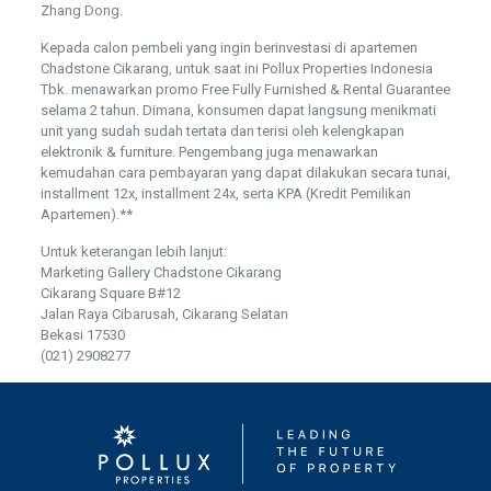
Zhang Dong.
Kepada calon pembeli yang ingin berinvestasi di apartemen
Chadstone Cikarang, untuk saat ini Pollux Properties Indonesia
Tbk. menawarkan promo Free Fully Furnished & Rental Guarantee
selama 2 tahun. Dimana, konsumen dapat langsung menikmati
unit yang sudah sudah tertata dan terisi oleh kelengkapan
elektronik & furniture. Pengembang juga menawarkan
kemudahan cara pembayaran yang dapat dilakukan secara tunai,
installment 12x, installment 24x, serta KPA (Kredit Pemilikan
Apartemen).**
Untuk keterangan lebih lanjut:
Marketing Gallery Chadstone Cikarang
Cikarang Square B#12
Jalan Raya Cibarusah, Cikarang Selatan
Bekasi 17530
(021) 2908277