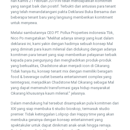
hari Kamis 21 Februari 2019 ini telah mendapatkan komitmen
yang sangat baik dan positif. Terbukti dari antusias para tenant
yang telah menandatangani pakta Deklarasi Buka Bersama dan
beberapa tenant baru yang langsung memberikan komitment
untuk menyewa.
Melalui sambutannya CEO PT. Pollux Properties indonesia Tbk,
Nico Po mengatakan “Melihat adanya sinergi yang kuat dalam
deklarasi ini, kami yakin dengan hadirnya sebuah konsep Mal
yang diminati para kaum milenial dan didukung dengan adanya
komitmen para tenant yang siap memberikan pelayanan terbaik
kepada para pengunjung dan menghadirkan produk-produk
yang berkualitas, Chadstone akan menjadi icon di Cikarang.
Tidak hanya itu, konsep tenant mix dengan memiliki beragam
food & beverage outlet beserta entertainment complex yang
terintegrasi, menjadikan Chadstone Mal Cikarang sebagai Mal
yang dapat memenuhi transformasi gaya hidup masyarakat
Cikarang khususnya kaum milenial.” jelasnya.
Dalam mendukung hal tersebut disampaikan pula komitmen dari
XXI yang siap membuka 6 studio bioskop, termasuk studio
premier. Tidak ketinggalan Lolipop dan Happy time yang akan
membuka gerainya dengan konsep entertainment yang
spektakuler untuk dapat dinikmati anak-anak hingga remaja.