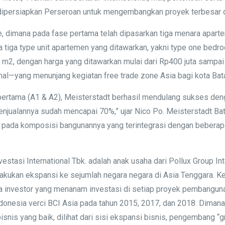
g dipersiapkan Perseroan untuk mengembangkan proyek terbesar d
e, dimana pada fase pertama telah dipasarkan tiga menara apart
Ada tiga type unit apartemen yang ditawarkan, yakni type one bed
m2, dengan harga yang ditawarkan mulai dari Rp400 juta sampai 
onal—yang menunjang kegiatan free trade zone Asia bagi kota Bat
pertama (A1 & A2), Meisterstadt berhasil mendulang sukses den
ni penjualannya sudah mencapai 70%,” ujar Nico Po. Meistersta
hat pada komposisi bangunannya yang terintegrasi dengan bebera
vestasi International Tbk. adalah anak usaha dari Pollux Group 
lakukan ekspansi ke sejumlah negara negara di Asia Tenggara. Ke
nya investor yang menanam investasi di setiap proyek pembangunan
ndonesia verci BCI Asia pada tahun 2015, 2017, dan 2018. Dima
nis yang baik, dilihat dari sisi ekspansi bisnis, pengembang “gre