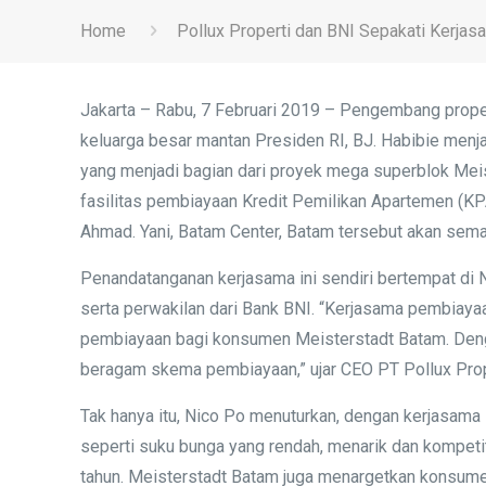
Home
Pollux Properti dan BNI Sepakati Kerja
Jakarta – Rabu, 7 Februari 2019 – Pengembang prope
keluarga besar mantan Presiden RI, BJ. Habibie menj
yang menjadi bagian dari proyek mega superblok Mei
fasilitas pembiayaan Kredit Pemilikan Apartemen (KP
Ahmad. Yani, Batam Center, Batam tersebut akan sem
Penandatanganan kerjasama ini sendiri bertempat di 
serta perwakilan dari Bank BNI. “Kerjasama pembiay
pembiayaan bagi konsumen Meisterstadt Batam. Deng
beragam skema pembiayaan,” ujar CEO PT Pollux Prop
Tak hanya itu, Nico Po menuturkan, dengan kerjasam
seperti suku bunga yang rendah, menarik dan kompeti
tahun. Meisterstadt Batam juga menargetkan konsumen