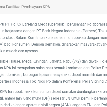
sama Fasilitas Pembiayaan KPA
rti PT Pollux Barelang Megasuperblok– perusahaan kolaborasi a
alin kerjasama dengan PT Bank Negara Indonesia (Persero) Tbk.
sterstadt Batam. Komitmen kerjasama ini disepakati dengan men
A) bagi konsumen. Dengan demikian, diharapkan masyarakat yang 
akin mudah dan nyaman.
Noble House, Mega Kuningan, Jakarta, Rabu (7/2) dan diwakili o
aan KPA ini merupakan salah satu bentuk komitmen dari Pollux 
an demikian, berbagai lapisan masyarakat dapat memilih dan m
erties Indonesia Tbk. Nico Po dalam Konferensi Pers Signing 
a KPA tersebut, maka konsumen dapat semakin diuntungkan kar
tif, antara lain; uang muka (DP) sebesar 5% untuk pemilik pert
 dari kalangan aparatur sipil negara (ASN), anggota TNI, dan 