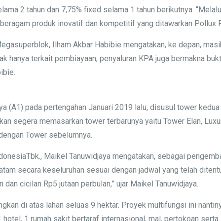
ma 2 tahun dan 7,75% fixed selama 1 tahun berikutnya. “Melalui 
ragam produk inovatif dan kompetitif yang ditawarkan Pollux Pro
Megasuperblok, Ilham Akbar Habibie mengatakan, ke depan, masih
Tak hanya terkait pembiayaan, penyaluran KPA juga bermakna bu
ibie.
a (A1) pada pertengahan Januari 2019 lalu, disusul tower kedu
an segera memasarkan tower terbarunya yaitu Tower Elan, Luxur
 dengan Tower sebelumnya.
IndonesiaTbk., Maikel Tanuwidjaya mengatakan, sebagai pengemb
 secara keseluruhan sesuai dengan jadwal yang telah ditentuka
dan cicilan Rp5 jutaan perbulan,” ujar Maikel Tanuwidjaya.
kan di atas lahan seluas 9 hektar. Proyek multifungsi ini nant
hotel, 1 rumah sakit bertaraf internasional, mal, pertokoan serta