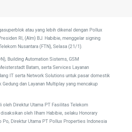
superblok atau yang lebih dikenal dengan Pollux
Presiden RI, (Alm) BJ. Habibie, menggelar signing
Telekom Nusantara (FTN), Selasa (21/1).
PON), Building Automation Sistems, GSM
 Meisterstadt Batam, serta Services Layanan
idang IT serta Network Solutions untuk pasar domestik
nik Gedung dan Layanan Multiplay yang mencakup
i oleh Direktur Utama PT Fasilitas Telekom
disaksikan oleh Ilham Habibie, selaku Honorary
 Po, Direktur Utama PT Pollux Properties Indonesia