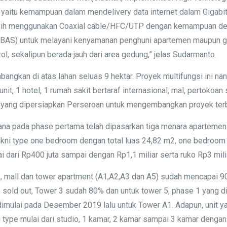
aitu kemampuan dalam mendelivery data internet dalam Gigabit
 menggunakan Coaxial cable/HFC/UTP dengan kemampuan delive
BAS) untuk melayani kenyamanan penghuni apartemen maupun ged
, sekalipun berada jauh dari area gedung,” jelas Sudarmanto.
angkan di atas lahan seluas 9 hektar. Proyek multifungsi ini n
it, 1 hotel, 1 rumah sakit bertaraf internasional, mal, pertokoa
asi yang dipersiapkan Perseroan untuk mengembangkan proyek ter
ana pada phase pertama telah dipasarkan tiga menara apartemen 
 yakni type one bedroom dengan total luas 24,82 m2, one bedroo
 dari Rp400 juta sampai dengan Rp1,1 miliar serta ruko Rp3 mili
, mall dan tower apartment (A1,A2,A3 dan A5) sudah mencapai 90
old out, Tower 3 sudah 80% dan untuk tower 5, phase 1 yang dil
dimulai pada Desember 2019 lalu untuk Tower A1. Adapun, unit ya
n type mulai dari studio, 1 kamar, 2 kamar sampai 3 kamar deng