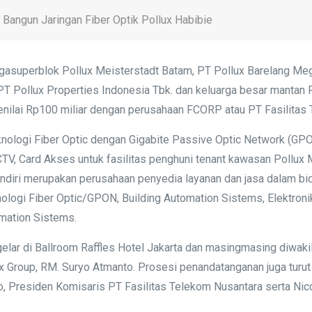
angun Jaringan Fiber Optik Pollux Habibie
superblok Pollux Meisterstadt Batam, PT Pollux Barelang Mega
 PT Pollux Properties Indonesia Tbk. dan keluarga besar mantan 
nilai Rp100 miliar dengan perusahaan FCORP atau PT Fasilitas 
Teknologi Fiber Optic dengan Gigabite Passive Optic Network (G
 CCTV, Card Akses untuk fasilitas penghuni tenant kawasan Pollux
sendiri merupakan perusahaan penyedia layanan dan jasa dalam b
knologi Fiber Optic/GPON, Building Automation Sistems, Elektro
omation Sistems.
lar di Ballroom Raffles Hotel Jakarta dan masingmasing diwakil
x Group, RM. Suryo Atmanto. Prosesi penandatanganan juga turut 
, Presiden Komisaris PT Fasilitas Telekom Nusantara serta Nico