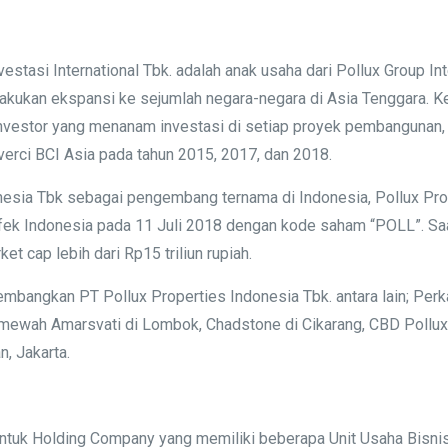
vestasi International Tbk. adalah anak usaha dari Pollux Group 
lakukan ekspansi ke sejumlah negara-negara di Asia Tenggara. K
a investor yang menanam investasi di setiap proyek pembangunan, 
verci BCI Asia pada tahun 2015, 2017, dan 2018.
esia Tbk sebagai pengembang ternama di Indonesia, Pollux Pro
ek Indonesia pada 11 Juli 2018 dengan kode saham “POLL”. Saat 
t cap lebih dari Rp15 triliun rupiah.
embangkan PT Pollux Properties Indonesia Tbk. antara lain; Per
 mewah Amarsvati di Lombok, Chadstone di Cikarang, CBD Pollux 
, Jakarta.
uk Holding Company yang memiliki beberapa Unit Usaha Bisnis 