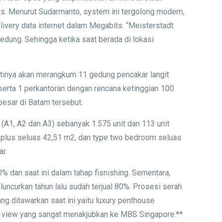
s. Menurut Sudarmanto, system ini tergolong modern,
ry data internet dalam Megabits. “Meisterstadt
ung. Sehingga ketika saat berada di lokasi
antinya akan merangkum 11 gedung pencakar langit
n serta 1 perkantoran dengan rencana ketinggian 100
besar di Batam tersebut.
(A1, A2 dan A3) sebanyak 1.575 unit dan 113 unit
m plus seluas 42,51 m2, dan type two bedroom seluas
ar.
% dan saat ini dalam tahap fisnishing. Sementara,
uncurkan tahun lalu sudah terjual 80%. Prosesi serah
ng ditawarkan saat ini yaitu luxury penthouse
an view yang sangat menakjubkan ke MBS Singapore.**