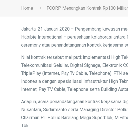
Home
FCORP Menangkan Kontrak Rp100 Miliar B
Jakarta, 21 Januari 2020 – Pengembang kawasan mega
Habibie International – perusahaan kolaborasi antara
ceremony atau penandatanganan kontrak kerjasama se
Nilai kontrak tersebut meliputi; implementasi High 
Telekomunikasi Selullar, Digital Signage, Elektronik
TriplePlay (Internet, Pay Tv Cable, Telephone). FTN 
Indonesia dengan spesialisasi Infrastruktur High Te
Internet, Pay TV Cable, Telephone serta Building Aut
Adapun, acara penandatanganan kontrak kerjasama dige
Nusantara, Sudarmanto serta Managing Director Pollu
Chairman PT Pollux Barelang Mega Superblok, M.Fitno
Tbk.