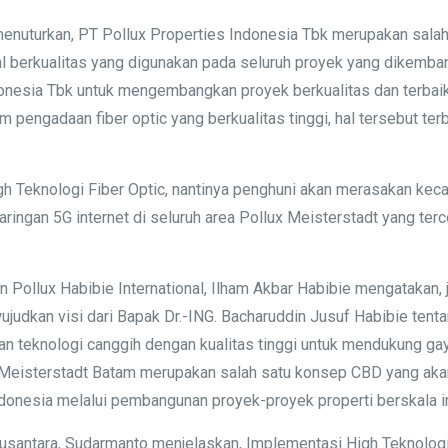
menuturkan, PT Pollux Properties Indonesia Tbk merupakan sala
al berkualitas yang digunakan pada seluruh proyek yang dikemban
nesia Tbk untuk mengembangkan proyek berkualitas dan terbaik
engadaan fiber optic yang berkualitas tinggi, hal tersebut terb
h Teknologi Fiber Optic, nantinya penghuni akan merasakan keca
ingan 5G internet di seluruh area Pollux Meisterstadt yang terco
ollux Habibie International, Ilham Akbar Habibie mengatakan, j
dkan visi dari Bapak Dr.-ING. Bacharuddin Jusuf Habibie tentan
kan teknologi canggih dengan kualitas tinggi untuk mendukung 
Meisterstadt Batam merupakan salah satu konsep CBD yang akan 
nesia melalui pembangunan proyek-proyek properti berskala inte
usantara, Sudarmanto menjelaskan, Implementasi High Teknologi 