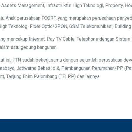
sets Management, Infrastruktur High Teknologi, Property, Hospit
atu Anak perusahaan FCORP, yang merupakan perusahaan penyedia
 High Teknologi Fiber Optic/GPON, GSM Telekomunikasi, Buildin
ang mencakup Internet, Pay TV Cable, Telephone dengan Sistem I
dalam satu gedung bangunan.
aat ini, FTN sudah bekerjasama dengan sejumlah perusahaan de
Surabaya, Jatiwarna Bekasi dll), Pembangunan Perumahan/PP (P
nt), Tanjung Enim Palembang (TELPP) dan lainnya.